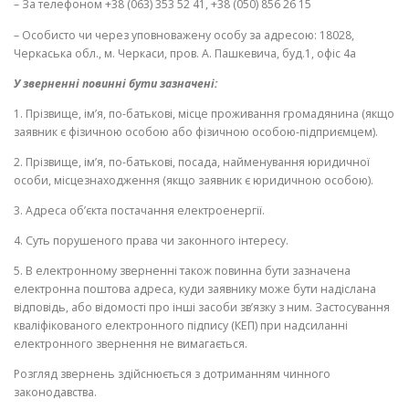
– За телефоном +38 (063) 353 52 41, +38 (050) 856 26 15
– Особисто чи через уповноважену особу за адресою: 18028,
Черкаська обл., м. Черкаси, пров. А. Пашкевича, буд.1, офіс 4а
У зверненні повинні бути зазначені:
1. Прізвище, ім’я, по-батькові, місце проживання громадянина (якщо
заявник є фізичною особою або фізичною особою-підприємцем).
2. Прізвище, ім’я, по-батькові, посада, найменування юридичної
особи, місцезнаходження (якщо заявник є юридичною особою).
3. Адреса об’єкта постачання електроенергії.
4. Суть порушеного права чи законного інтересу.
5. В електронному зверненні також повинна бути зазначена
електронна поштова адреса, куди заявнику може бути надіслана
відповідь, або відомості про інші засоби зв’язку з ним. Застосування
кваліфікованого електронного підпису (КЕП) при надсиланні
електронного звернення не вимагається.
Розгляд звернень здійснюється з дотриманням чинного
законодавства.