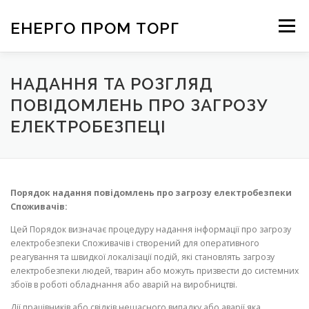
Перейти
к
ЕНЕРГО ПРОМ ТОРГ
Меню
содержимому
НАДАННЯ ТА РОЗГЛЯД
ПОВІДОМЛЕНЬ ПРО ЗАГРОЗУ
ЕЛЕКТРОБЕЗПЕЦІ
Порядок надання повідомлень про загрозу електробезпеки
Споживачів:
Цей Порядок визначає процедуру надання інформації про загрозу
електробезпеки Споживачів і створений для оперативного
реагування та швидкої локалізації подій, які становлять загрозу
електробезпеки людей, тварин або можуть призвести до системних
збоїв в роботі обладнання або аварій на виробництві.
Дії працівників або свідків нещасного випадку або аварії яка