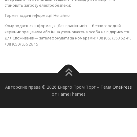
становить загрозу електробезпеки:
Термін подачі інформації: Негайно.
Кому подається інформація: Для працівників — безпосередній
керівник працівника або інша уповноважена особа на підприємстві.
Для Споживачів — зателефонувати за номерами: +38 (063) 353 52 41,
+38 (050) 856 26 15
Авторские права © 2026 Енерго Пром Торг
–
Тема
OnePress
от FameThemes